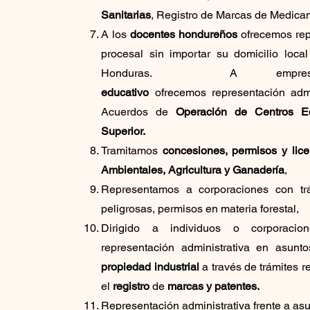
Sanitarias
, Registro de Marcas de Medic
A los
docentes
hondureños
ofrecemos repr
procesal sin importar su domicilio loca
Honduras. A empresa
educativo
ofrecemos
representación admi
Acuerdos de
Operación de Centros Ed
Superior.
Tramitamos
concesiones, permisos y lic
Ambientales, Agricultura y Ganadería
,
Representamos a corporaciones con trá
peligrosas, permisos en materia forestal,
Dirigido a
individuos o corporacion
representación administrativa en asun
propiedad industrial
a través de trámites 
el
registro
de
marcas y patentes.
Representación administrativa frente a as