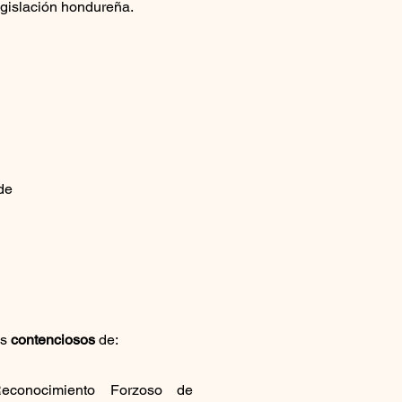
egislación hondureña.
de
os
contenciosos
de:
conocimiento Forzoso de