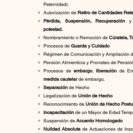
Paternidad).
Autorización de
Retiro de Cantidades Ret
Pérdida, Suspensión, Recuperación
y 
potestad.
Nombramiento o Remoción de
Cúratela, T
Procesos de
Guarda y Cuidado
Régimen de Comunicación y Ampliación 
Pensión Alimenticia y Prorrateo de Pensión
Procesos de
embargo
,
liberación
de Em
medida cautelar
de embargo,
Separación
de Hecho
Legalización de
Unión de Hecho
Reconocimiento de
Unión de Hecho Post
Incapacitación
de un Mayor de Edad Temp
Suspensión de
Acuerdo Homologado
Nulidad Absoluta
de Actuaciones de Inscr