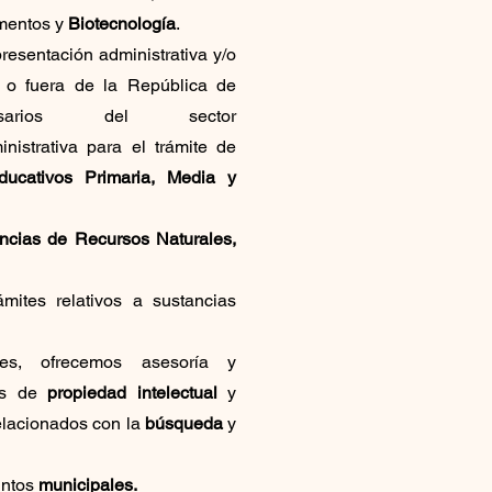
amentos y
Biotecnología
.
esentación administrativa y/o
l o fuera de la República de
rios del sector
nistrativa para el trámite de
ucativos
Primaria, Media y
encias de Recursos Naturales,
mites relativos a sustancias
es
, ofrecemos asesoría y
tos de
propiedad intelectual
y
relacionados con la
búsqueda
y
untos
municipales.